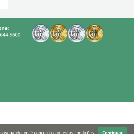
one:
3644-5600
r navegando, você concorda com estas condições.
Continuar