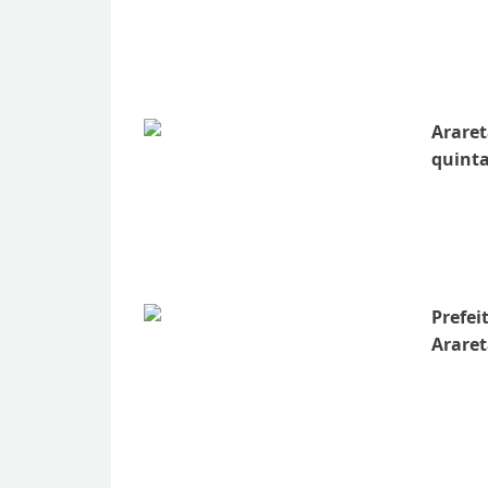
Araret
quinta
Prefei
Araret