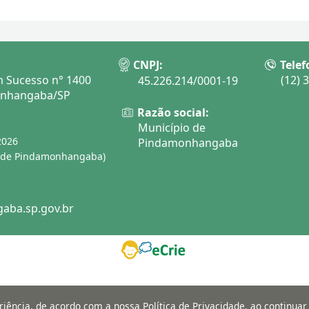
CNPJ:
Telef
 Sucesso n° 1400
(12) 
45.226.214/0001-19
onhangaba/SP
Razão social:
Município de
2026
Pindamonhangaba
o de Pindamonhangaba)
aba.sp.gov.br
periência, de acordo com a nossa
Política de Privacidade
, ao continua