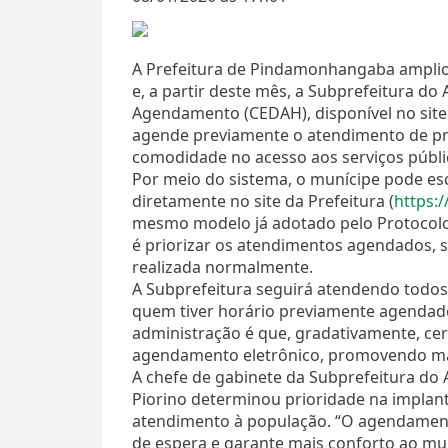
A Prefeitura de Pindamonhangaba amplio
e, a partir deste mês, a Subprefeitura do
Agendamento (CEDAH), disponível no site 
agende previamente o atendimento de pro
comodidade no acesso aos serviços públi
Por meio do sistema, o munícipe pode esc
diretamente no site da Prefeitura (
https:
mesmo modelo já adotado pelo Protocolo C
é priorizar os atendimentos agendados, s
realizada normalmente.
A Subprefeitura seguirá atendendo todo
quem tiver horário previamente agendado
administração é que, gradativamente, ce
agendamento eletrônico, promovendo mais
A chefe de gabinete da Subprefeitura do A
Piorino determinou prioridade na implant
atendimento à população. “O agendament
de espera e garante mais conforto ao mu