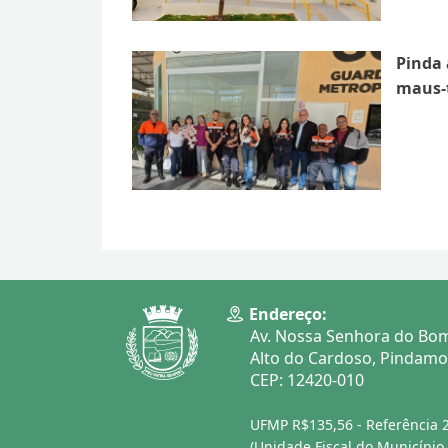
Pinda 
maus-t
Endereço:
Av. Nossa Senhora do Bom
Alto do Cardoso, Pindam
CEP: 12420-010
UFMP R$135,56 - Referência 
(Unidade Fiscal do Municípi