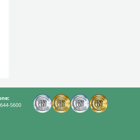
one:
3644-5600