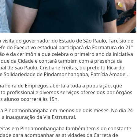
sita do governador do Estado de São Paulo, Tarcísio de
efe do Executivo estadual participará da Formatura do 21º
 e da cerimônia que celebra o primeiro ano da iniciativa
arque da Cidade e contará também com a presença da
l de São Paulo, Cristiane Freitas, do prefeito Ricardo
de Solidariedade de Pindamonhangaba, Patrícia Amadei.
ma Feira de Empregos aberta a toda a população, que
 profissional e diversos serviços oferecidos por órgãos
s alunos ocorrerá às 15h.
or a Pindamonhangaba em menos de dois meses. No dia 24
a a inauguração da Via Estrutural.
Freitas em Pindamonhangaba também tem sido constante.
cidade para acompanhar as atividades da Carreta de