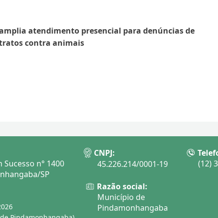
amplia atendimento presencial para denúncias de
ratos contra animais
CNPJ:
Telef
 Sucesso n° 1400
(12) 
45.226.214/0001-19
onhangaba/SP
Razão social:
Município de
2026
Pindamonhangaba
o de Pindamonhangaba)