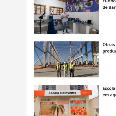
Fundo 
de Ba
Obras 
produ
Escola
em ag