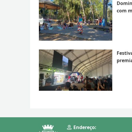
Doming
com mu
Festiv
premia
Endereço: