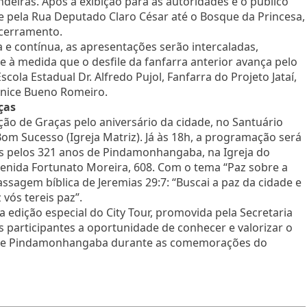
eiras. Após a exibição para as autoridades e o público
le pela Rua Deputado Claro César até o Bosque da Princesa,
cerramento.
e contínua, as apresentações serão intercaladas,
e à medida que o desfile da fanfarra anterior avança pelo
ola Estadual Dr. Alfredo Pujol, Fanfarra do Projeto Jataí,
unice Bueno Romeiro.
ças
ção de Graças pelo aniversário da cidade, no Santuário
m Sucesso (Igreja Matriz). Já às 18h, a programação será
s pelos 321 anos de Pindamonhangaba, na Igreja do
venida Fortunato Moreira, 608. Com o tema “Paz sobre a
ssagem bíblica de Jeremias 29:7: “Buscai a paz da cidade e
vós tereis paz”.
ição especial do City Tour, promovida pela Secretaria
 participantes a oportunidade de conhecer e valorizar o
ico de Pindamonhangaba durante as comemorações do