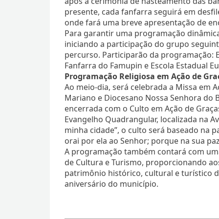
após a cerimônia de hasteamento das band
presente, cada fanfarra seguirá em desfi
onde fará uma breve apresentação de en
Para garantir uma programação dinâmica 
iniciando a participação do grupo seguint
percurso. Participarão da programação: Esc
Fanfarra do Famupin e Escola Estadual E
Programação Religiosa em Ação de Gra
Ao meio-dia, será celebrada a Missa em A
Mariano e Diocesano Nossa Senhora do Bo
encerrada com o Culto em Ação de Graça
Evangelho Quadrangular, localizada na A
minha cidade”, o culto será baseado na pa
orai por ela ao Senhor; porque na sua paz 
A programação também contará com uma ed
de Cultura e Turismo, proporcionando aos
patrimônio histórico, cultural e turíst
aniversário do município.