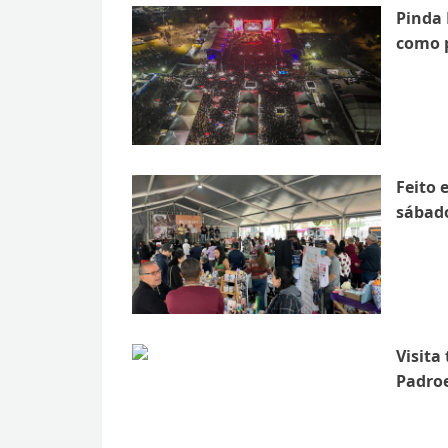
Pinda 
como p
Feito 
sábad
Visita
Padroe