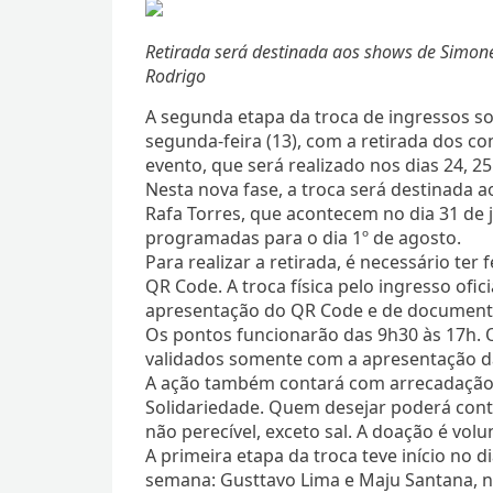
Retirada será destinada aos shows de Simone
Rodrigo
A segunda etapa da troca de ingressos sol
segunda-feira (13), com a retirada dos c
evento, que será realizado nos dias 24, 25
Nesta nova fase, a troca será destinada
Rafa Torres, que acontecem no dia 31 de j
programadas para o dia 1º de agosto.
Para realizar a retirada, é necessário ter 
QR Code. A troca física pelo ingresso ofic
apresentação do QR Code e de documento 
Os pontos funcionarão das 9h30 às 17h. O
validados somente com a apresentação d
A ação também contará com arrecadação so
Solidariedade. Quem desejar poderá contr
não perecível, exceto sal. A doação é volu
A primeira etapa da troca teve início no d
semana: Gusttavo Lima e Maju Santana, no 