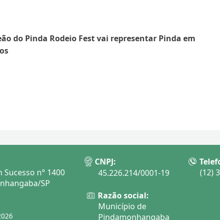
o do Pinda Rodeio Fest vai representar Pinda em
os
CNPJ:
Telef
 Sucesso n° 1400
(12) 
45.226.214/0001-19
onhangaba/SP
Razão social:
Município de
2026
Pindamonhangaba