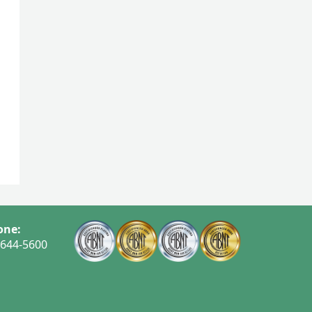
one:
3644-5600